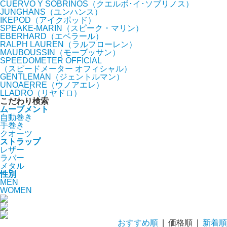
CUERVO Y SOBRINOS（クエルボ･イ･ソブリノス）
JUNGHANS（ユンハンス）
IKEPOD（アイクポッド）
SPEAKE-MARIN（スピーク・マリン）
EBERHARD（エベラール）
RALPH LAUREN（ラルフローレン）
MAUBOUSSIN（モーブッサン）
SPEEDOMETER OFFICIAL
（スピードメーター オフィシャル）
GENTLEMAN（ジェントルマン）
UNOAERRE（ウノアエレ）
LLADRÓ（リヤドロ）
こだわり検索
ムーブメント
自動巻き
手巻き
クオーツ
ストラップ
レザー
ラバー
メタル
性別
MEN
WOMEN
おすすめ順
| 価格順 |
新着順