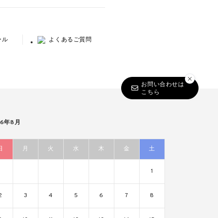
ール
よくあるご質問
お問い合わせは
こちら
26年8月
日
月
火
水
木
金
土
1
2
3
4
5
6
7
8