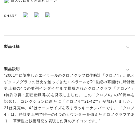
無金利ローン
最大60回まで
SHARE
製品仕様
製品説明
"2001年に誕生したエベラールのクロノグラフ傑作時計「クロノ4」。絶え
ずクロノグラフの歴史を創ってきたエベラールが21世紀の幕開けに時計歴
史上初の4つの並列インダイヤルで構成されたクロノグラフ「クロノ4」
(特許取得・意匠登録済み)を発表しました。 この「クロノ4」の20周年を
記念し、コレクションに新たに「クロノ4 ""21-42""」が加わりました。
21は発売年、42はケースサイズを表すラッキーナンバーです。 「クロノ
4」は、時計史上初で唯一の4つのカウンターを備えたクロノグラフであ
り、 革新性と技術研究を表現した真のアイコンです。"