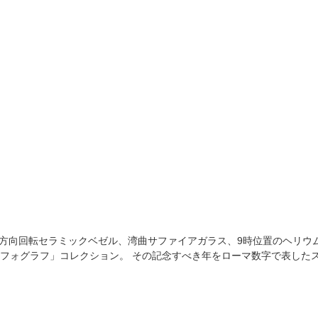
一方向回転セラミックベゼル、湾曲サファイアガラス、9時位置のヘリウム
ォグラフ」コレクション。 その記念すべき年をローマ数字で表したスペ