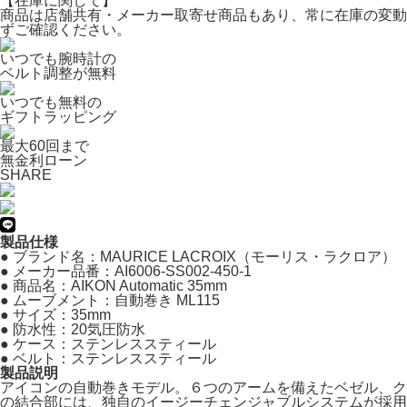
【在庫に関して】
商品は店舗共有・メーカー取寄せ商品もあり、常に在庫の変動
ずご確認ください。
いつでも腕時計の
ベルト調整が無料
いつでも無料の
ギフトラッピング
最大60回まで
無金利ローン
SHARE
製品仕様
● ブランド名：MAURICE LACROIX（モーリス・ラクロア）
● メーカー品番：AI6006-SS002-450-1
● 商品名：AIKON Automatic 35mm
● ムーブメント：自動巻き ML115
● サイズ：35mm
● 防水性：20気圧防水
● ケース：ステンレススティール
● ベルト：ステンレススティール
製品説明
アイコンの自動巻きモデル。６つのアームを備えたベゼル、ク
の結合部には、独自のイージーチェンジャブルシステムが採用