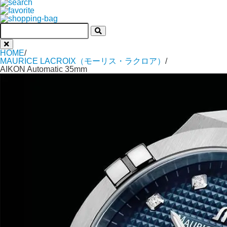
HOME
/
MAURICE LACROIX（モーリス・ラクロア）
/
AIKON Automatic 35mm