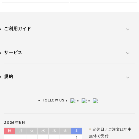
ご利用ガイド
サービス
規約
FOLLOW US
2026年8月
■
定休日／ご注文は年中
日
月
火
水
木
金
土
無休で受付
1