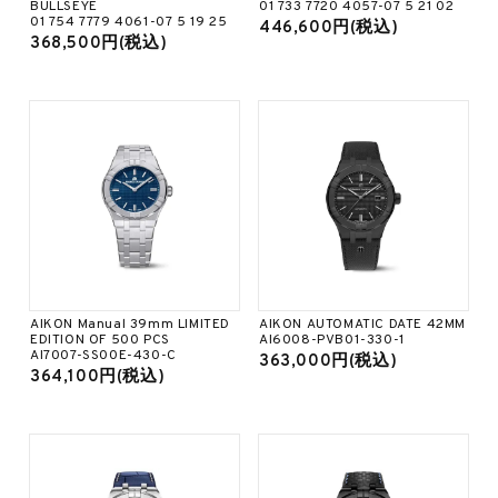
BULLSEYE
01 733 7720 4057-07 5 21 02
01 754 7779 4061-07 5 19 25
446,600円(税込)
368,500円(税込)
AIKON Manual 39mm LIMITED
AIKON AUTOMATIC DATE 42MM
EDITION OF 500 PCS
AI6008-PVB01-330-1
AI7007-SS00E-430-C
363,000円(税込)
364,100円(税込)