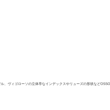
モデル、ヴィゴローソの立体亭なインデックスやリューズの形状などOS